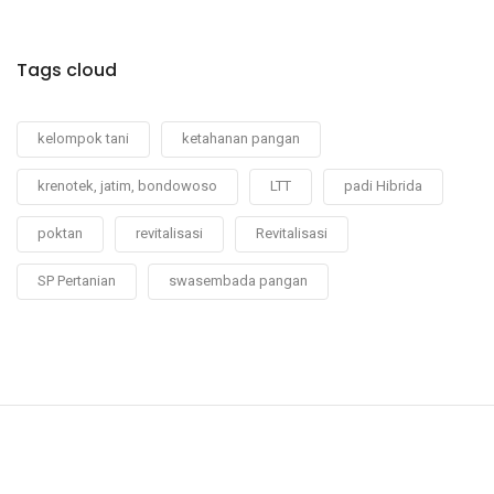
Tags cloud
kelompok tani
ketahanan pangan
krenotek, jatim, bondowoso
LTT
padi Hibrida
poktan
revitalisasi
Revitalisasi
SP Pertanian
swasembada pangan