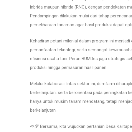
inbrida maupun hibrida (RNC), dengan pendekatan man
Pendampingan dilakukan mulai dari tahap perencanaan
pemeliharaan tanaman agar hasil produksi dapat opt
Kehadiran petani milenial dalam program ini menjadi 
pemanfaatan teknologi, serta semangat kewirausah
efisiensi usaha tani. Peran BUMDes juga strategis 
produksi hingga pemasaran hasil panen.
Melalui kolaborasi lintas sektor ini, demfarm dihara
berkelanjutan, serta berorientasi pada peningkatan ke
hanya untuk musim tanam mendatang, tetapi menjad
berkelanjutan.
🌱🌾 Bersama, kita wujudkan pertanian Desa Kalitape