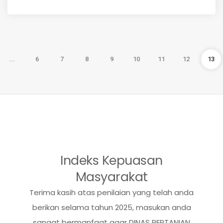
...
6
7
8
9
10
11
12
13
Indeks Kepuasan
Masyarakat
Terima kasih atas penilaian yang telah anda
berikan selama tahun 2025, masukan anda
sangat bermanfaat agar DINAS PERTANIAN